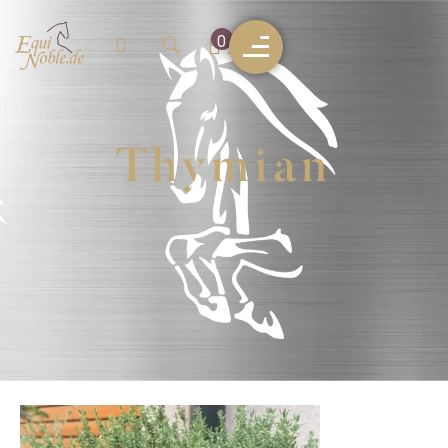
0
Thymian