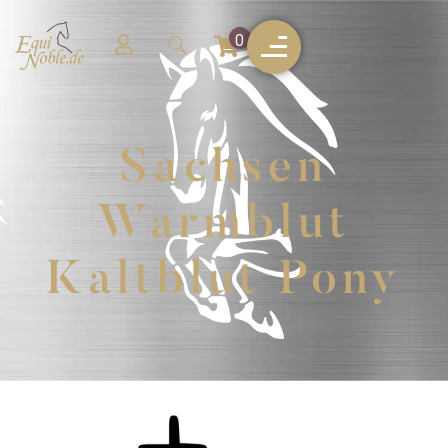
0
Sachsen
Warmblut
Kaltblut Pony