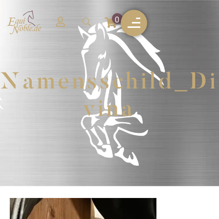
0
Namensschild_Di
vina