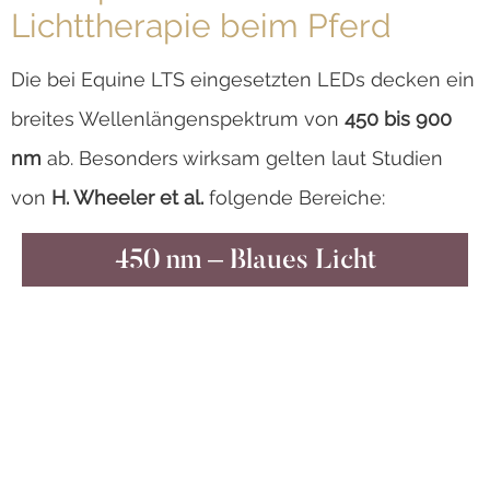
Lichttherapie beim Pferd
Die bei Equine LTS eingesetzten LEDs decken ein
breites Wellenlängenspektrum von
450 bis 900
nm
ab. Besonders wirksam gelten laut Studien
von
H. Wheeler et al.
folgende Bereiche:
450 nm – Blaues Licht
WIRKUNG
Die Photonen des Blaulichts mit einer
Wellenlänge von 450 nm dringen 0,3 mm
durch die oberste Hautschicht und haben
eine bakterizide und stimulierende Wirkung.