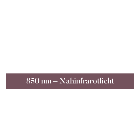
Das dunkelrote Licht mit einer Wellenlänge
von 660 nm dringt durch die Epidermis und
bis zu 23 cm tief in die darunter liegenden
Muskel und Bänder ein.
Dort wird die Lichtenergie abgegeben – für
eine Steigerung des Zellwachstums um 140-
200 %.
850 nm – Nahinfrarotlicht
WIRKUNG
Infrarotlicht (IR) und Nahinfrarotlicht mit einer
Wellenlänge von 780 nm – 900 nm ist für
das menschliche Auge nahezu unsichtbar.
IR-Licht dringt am tiefsten in Weichteile und