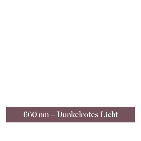
Forschungen auf diesem Gebiet haben
gezeigt, dass die Kombination aus 450-nm-
Blaulicht, 660-nm-Rotlicht und 850-nm-
Infrarotlicht die Wundheilung sehr effektiv
unterstützt.
Das Verfahren wird bereits von zahlreichen
Unternehmen in der menschlichen Therapie
zur Behandlung von Akne, zur
Narbenbehandlung, zur Stimulierung des
Haarwuchses und zur Verjüngung der
Epidermis verwendet.
660 nm – Dunkelrotes Licht
WIRKUNG