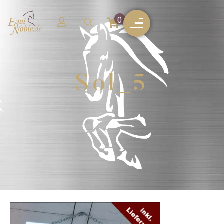
0
Sol_5