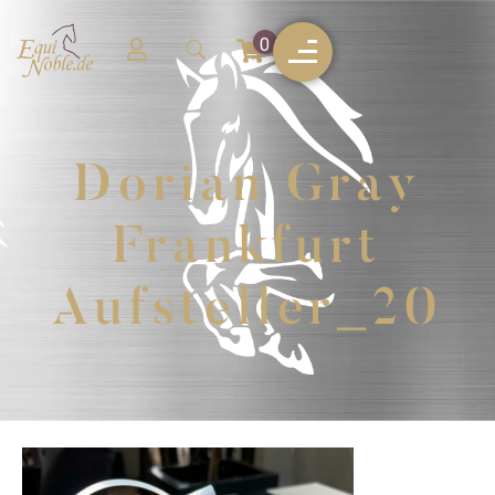
0
Dorian Gray
Frankfurt
Aufsteller_20