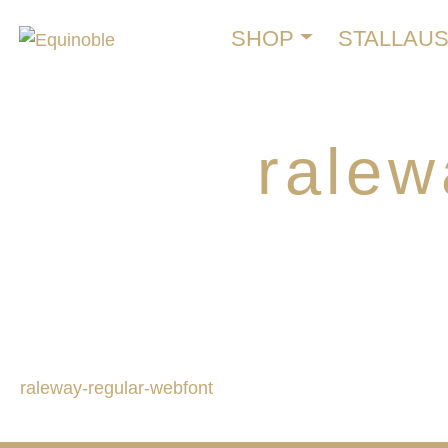
SHOP
STALLAU
ralew
raleway-regular-webfont