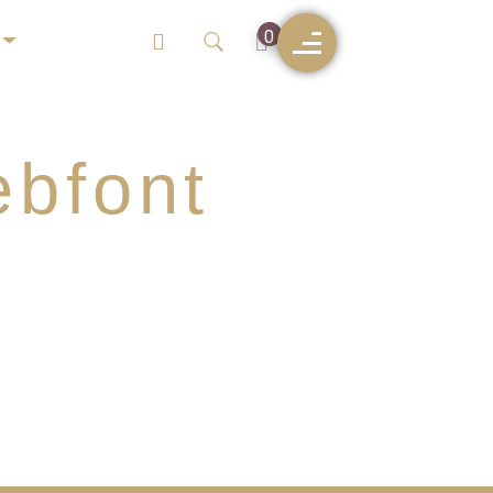
0
ebfont