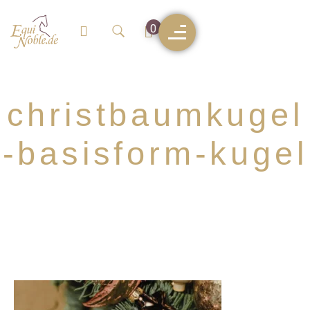
0
christbaumkugel
-basisform-kugel