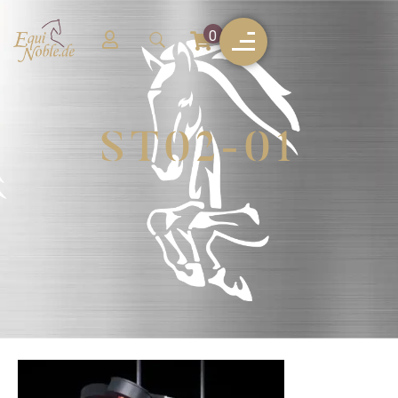
0
ST02-01