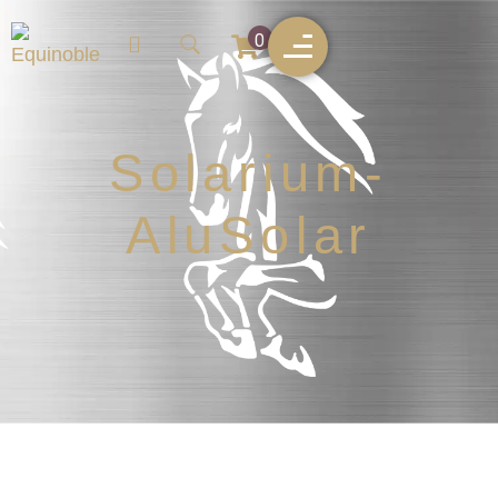
0
Solarium-
AluSolar