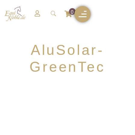
0
AluSolar-
GreenTec