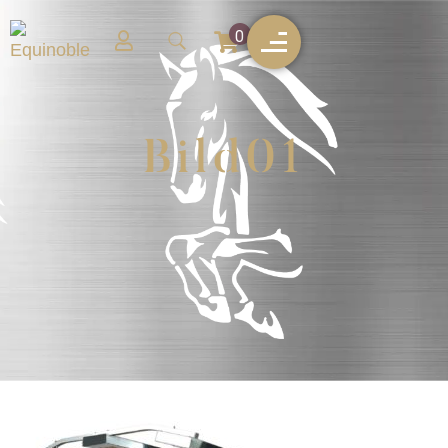
0
Bild01