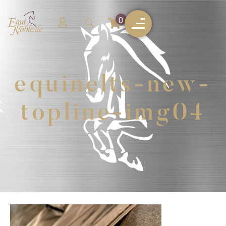
0
equinelts-new-
topline-img04