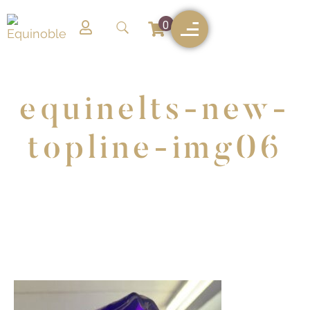
0
equinelts-new-
topline-img06