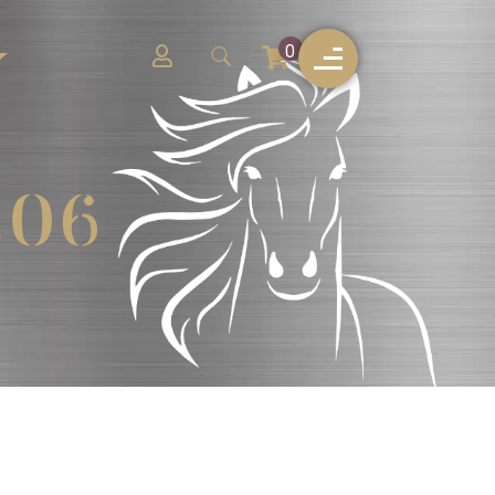
0
c06