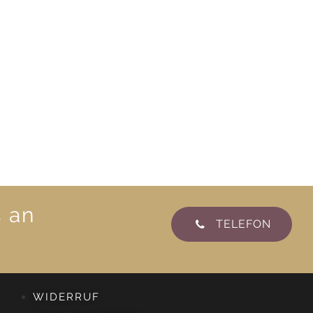
s an
TELEFON
WIDERRUF