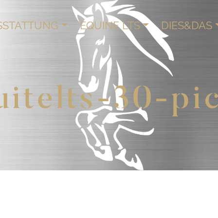
SSTATTUNG
EQUINE LTS
DIES&DAS
uitelts-30-pi