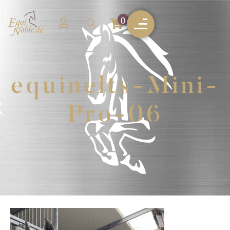
0
equinelts-Mini-
Pro-06