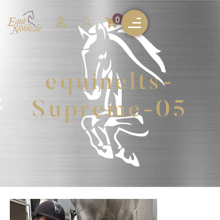
0
equinelts-
Supreme-05