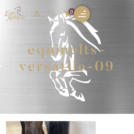
0
equinelts-
versatile-09