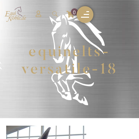
0
equinelts-
versatile-18