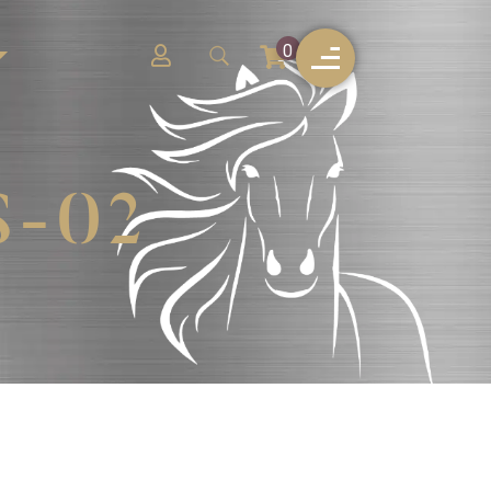
0
S-02