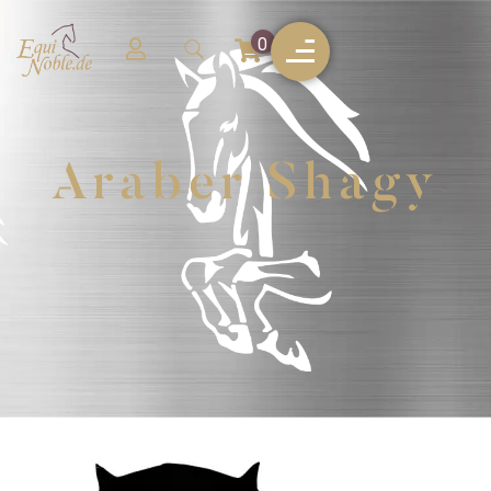
0
Araber Shagy