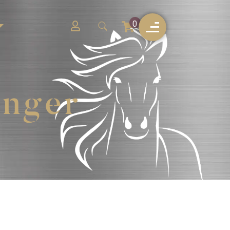
0
inger