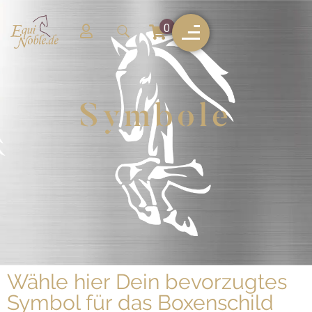
0
Symbole
Wähle hier Dein bevorzugtes
Symbol für das Boxenschild