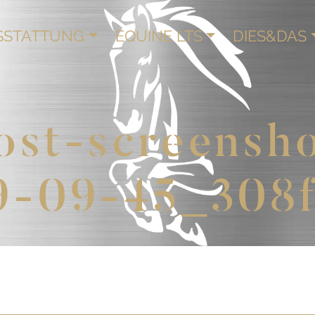
SSTATTUNG
EQUINE LTS
DIES&DAS
ost-screensh
9-09-45_308f