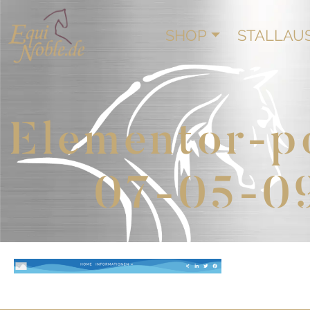
SHOP
STALLAU
Elementor-p
07-05-0