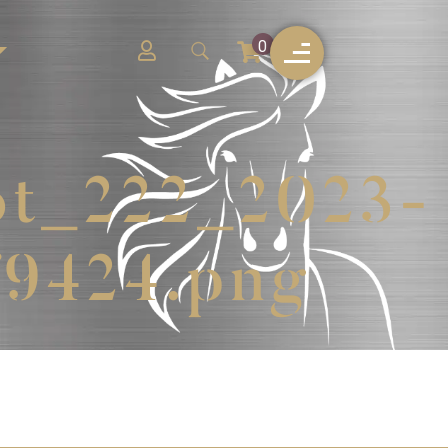
0
ot_222_2023-
9424.png