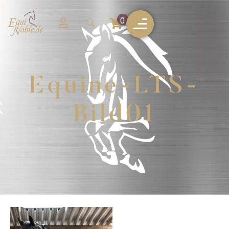
0
Equine-LTS-
Bild01