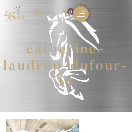
0
catherine-
laudrup-dufour-
14