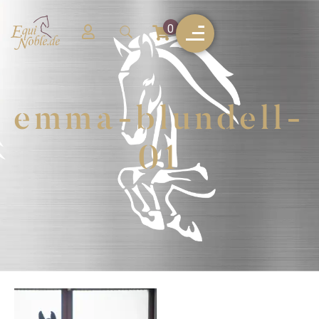
0
emma-blundell-
01