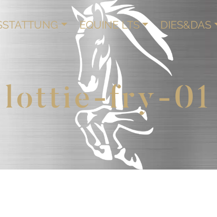
SSTATTUNG
EQUINE LTS
DIES&DAS
lottie-fry-01