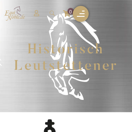
0
Historisch
Leutstettener