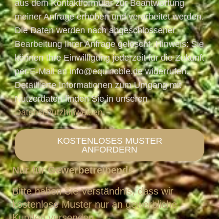
aus dem Kontaktformular zur Beantwortung
meiner Anfrage erhoben und verarbeitet werden.
Die Daten werden nach abgeschlossener
Bearbeitung Ihrer Anfrage gelöscht. Hinweis: Sie
können Ihre Einwilligung jederzeit für die Zukunft
per E-Mail an info@equinoble.de widerrufen.
Detaillierte Informationen zum Umgang mit
Nutzerdaten finden Sie in unseren
Datenschutzhinweisen
.
KOSTENLOSES MUSTER
ANFORDERN
Nur für Gewerbetreibende
Bitte haben Sie Verständnis, dass wir
kostenlose Muster nur an gewerbliche
Kunden versenden.