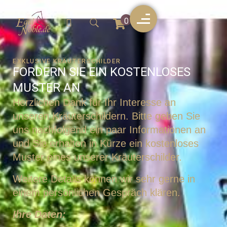
0
EXKLUSIVE KRÄUTERSCHILDER
FORDERN SIE EIN KOSTENLOSES
MUSTER AN
Herzlichen Dank für Ihr Interesse an
unseren Kräuterschildern. Bitte geben Sie
uns nachfolgend ein paar Informationen an
und Sie erhalten in Kürze ein kostenloses
Muster eines unserer Kräuterschilder.
Weitere Details können wir sehr gerne in
einem persönlichen Gespräch klären.
Ihre Daten: