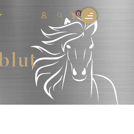
0
blut