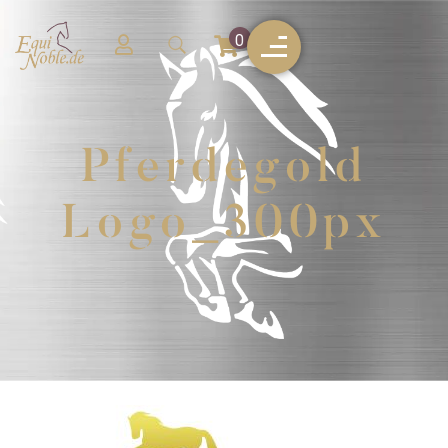
0
Pferdegold
Logo_300px