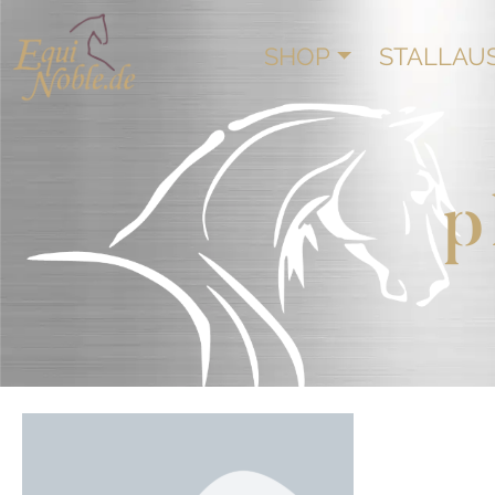
SHOP
STALLAU
p