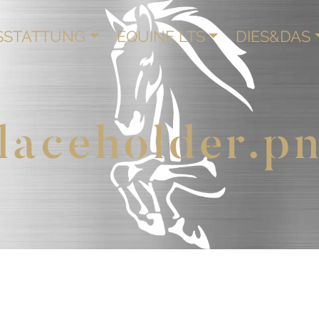
SSTATTUNG
EQUINE LTS
DIES&DAS
laceholder.p