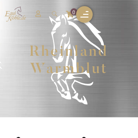
0
Rheinland
Warmblut