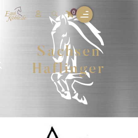
0
Sachsen
Haflinger