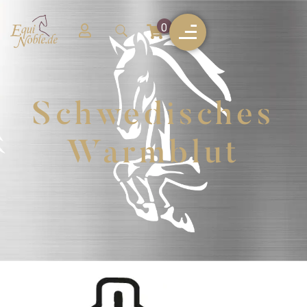
0
Schwedisches
Warmblut